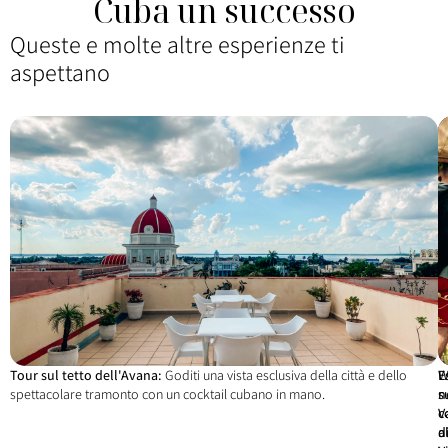
Cuba un successo
Queste e molte altre esperienze ti
aspettano
Tour sul tetto dell'Avana:
Goditi una vista esclusiva della città e dello
W
E
spettacolare tramonto con un cocktail cubano in mano.
s
n
c
V
a
d