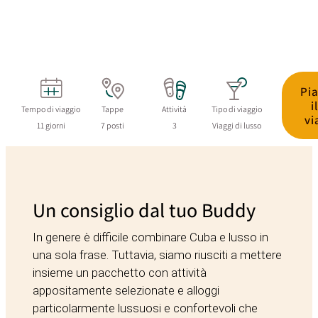
Pia
i
Tempo di viaggio
Tappe
Attività
Tipo di viaggio
vi
11 giorni
7 posti
3
Viaggi di lusso
Un consiglio dal tuo Buddy
In genere è difficile combinare Cuba e lusso in
una sola frase. Tuttavia, siamo riusciti a mettere
insieme un pacchetto con attività
appositamente selezionate e alloggi
particolarmente lussuosi e confortevoli che