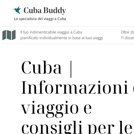
Lo specialista dei viaggi a Cuba
Il tuo indimenticabile viaggio a Cuba
Oltre 10
pianificato individualmente in base ai tuoi viaggi
Ti dici
Cuba |
Informazioni 
viaggio e
consigli per le