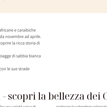
africane e caraibiche
, da novembre ad aprile.
coprire la ricca storia di
spiagge di sabbia bianca
 con le sue strade
 scopri la bellezza dei 
re una varietà unica di
esplorare lo splendore coloniale 