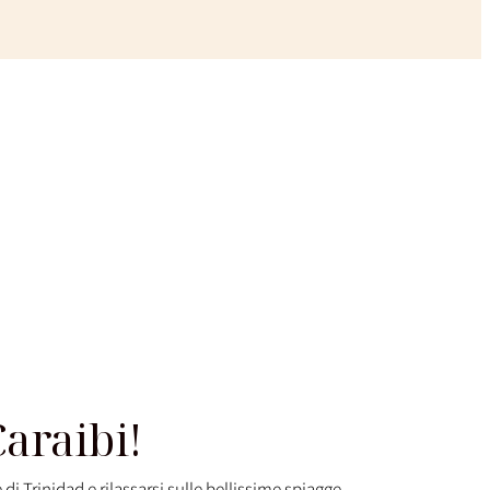
Caraibi!
di Trinidad e rilassarsi sulle bellissime spiagge