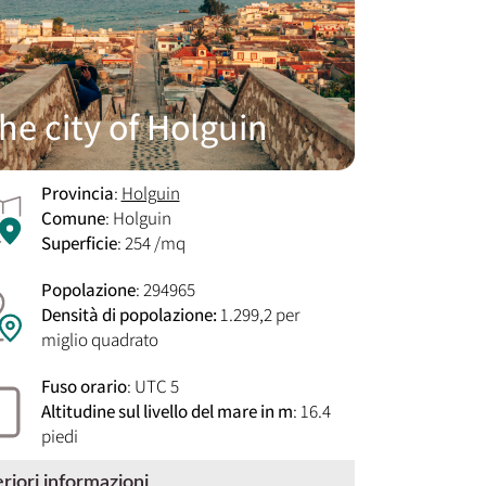
he city of Holguin
Provincia
:
Holguin
Comune
: Holguin
Superficie
: 254 /mq
Popolazione
: 294965
Densità di popolazione:
1.299,2 per
miglio quadrato
Fuso orario
: UTC 5
Altitudine sul livello del mare in m
: 16.4
piedi
eriori informazioni