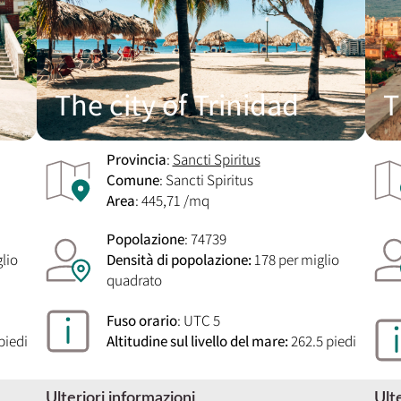
The city of Trinidad
T
Provincia
:
Sancti Spiritus
Comune
: Sancti Spiritus
Area
: 445,71 /mq
Popolazione
: 74739
lio
Densità di popolazione:
178 per miglio
quadrato
Fuso orario
: UTC 5
piedi
Altitudine sul livello del mare:
262.5 piedi
Ulteriori informazioni
Ult