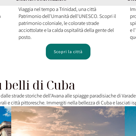
Viaggia nel tempo a Trinidad, una città
Imm
a
Patrimonio dell'Umanità dell'UNESCO. Scopri il
pro
patrimonio coloniale, le colorate strade
sp
acciottolate e la calda ospitalità della gente del
e 
posto.
qu
Scopri la città
ù belli di Cuba
a, dalle strade storiche dell'Avana alle spiagge paradisiache di Varade
urali e città pittoresche. Immergiti nella bellezza di Cuba e lasciati i