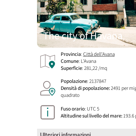
The city of Havana
Provincia
:
Città dell'Avana
Comune
: L'Avana
Superficie
: 281,22 /mq
Popolazione
: 2137847
Densità di popolazione:
2491 per mig
quadrato
Fuso orario
: UTC 5
Altitudine sul livello del mare:
193.6 
Ulteriori informazioni