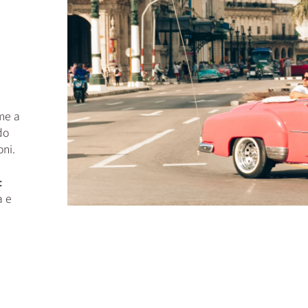
me a
do
ni.
:
a e