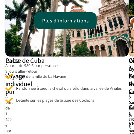
Plus
Plus d'informations
d'informations
Cuba
Pacte de Cuba
Ci
V
Ci
À partir de 980 € par personne
-
à
à
cy
9 jours aller-retour
Voyage
C
l'
à
Visite de la ville de La Havane
individuel
2
d
t
Randonnée à pied, à cheval ou à vélo dans la vallée de Viñales
pur
s
C
C
À
À
À
:
Détente sur les plages de la baie des Cochons
partir
par
par
C
de
de
de
à
1
1
1
450
79
29
v
€
€
€
À
par
pa
pa
par