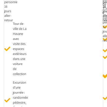
personne
pe
pe
de
16
16
12
3,
jours
jou
jou
€
aller-
all
all
pa
retour
ret
ret
pe
Tour de
12
ville de La
jou
Havane
all
avec
ret
visite des
espaces
extérieurs
dans une
voiture
de
collection
Excursion
d'une
journée :
randonnée
pédestre,