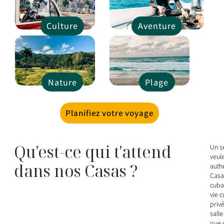
Culture
Aventure
Nature
Plage
Planifiez votre voyage
Qu'est-ce qui t'attend
Un s
veul
dans nos Casas ?
auth
Casa 
cuba
vie 
priv
salle
que 